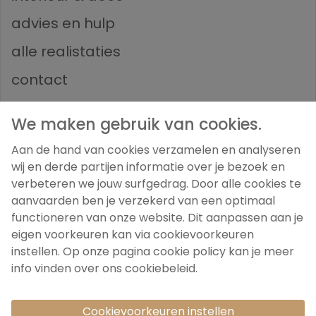
advies en hulp
alle realistaties
contact
We maken gebruik van cookies.
Volg ons
Aan de hand van cookies verzamelen en analyseren
wij en derde partijen informatie over je bezoek en
verbeteren we jouw surfgedrag. Door alle cookies te
aanvaarden ben je verzekerd van een optimaal
functioneren van onze website. Dit aanpassen aan je
eigen voorkeuren kan via cookievoorkeuren
instellen. Op onze pagina cookie policy kan je meer
privacy voorwaarden
cookie policy
info vinden over ons cookiebeleid.
cookie settings
website by digicreate.be
Deze website is beschermd door reCAPTCHA.
Het
Cookievoorkeuren instellen